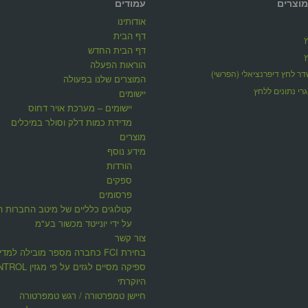
מוצרים
עמודים
אודותינו
דף הבית
דף הבית החדש
הוראות הפעלה
ר לחץ דיפרנציאלי (הפרשי)
המוצרים שלנו בפעולה
רי נתונים ללחץ
יישומים
יישומים – מערכת אויר דחוס
מדידת כמות דלק וסולר במיכלים
מוצרים
מידע נוסף
הורדות
ספקים
פרסומים
קטלוגים כלליים של מיטב החברות ה
על ידי יונייטד מכשור בע"מ
צור קשר
בחירת FCI כחברה מספר מובילה למדי
ספיקה מסיים לגזים על פי 
היוקרתי
חיישן טמפרטורה / רגש טמפרטורה