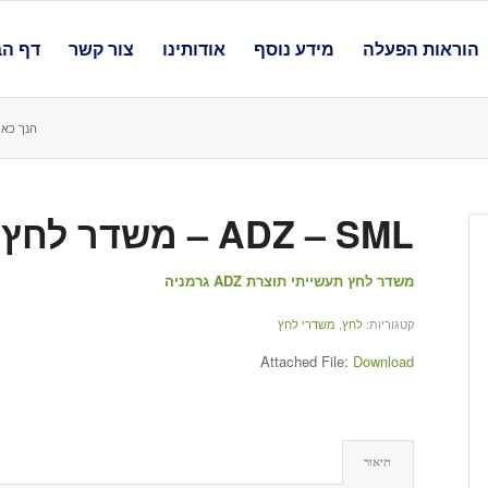
הוראות הפעלה
מידע נוסף
אודותינו
צור קשר
דף הב
הנך כאן
ADZ – SML – משדר לחץ תעשייתי
משדר לחץ תעשייתי תוצרת ADZ גרמניה
קטגוריות:
לחץ
,
משדרי לחץ
Attached File:
Download
תיאור