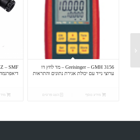
ADZ – SIL – משדר
תעשייתי ללחץ נמוך
Greisinger – GMH 3156 – מד לחץ דו
ערוצי נייד עם יכולת אגירת נתונים והתראות
דיאפרגמה
מידע נוסף
הצג פרטים
מידע