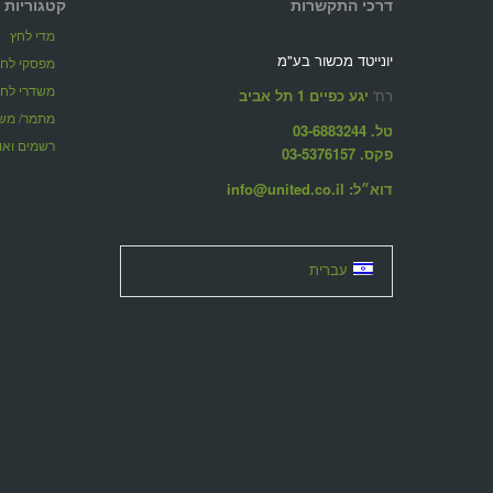
דרכי התקשרות
קטגוריות 
מדי לחץ
יונייטד מכשור בע"מ
מפסקי לחץ
משדרי לחץ
רח'
יגע כפיים 1 תל אביב
מתמר/ משד
טל. 03-6883244
רשמים ואוג
פקס. 03-5376157
דוא״ל: info@united.co.il
עברית