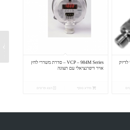
מפסק 
תעשייתי
הרמטי.
י לדיוק
VCP – 984M Series – סדרת משדרי לחץ
אויר דיפרנציאלי עם תצוגה
ים
מידע נוסף
הצג פרטים