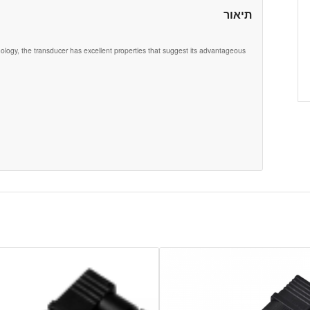
תיאור
nology, the transducer has excellent properties that suggest its advantageous