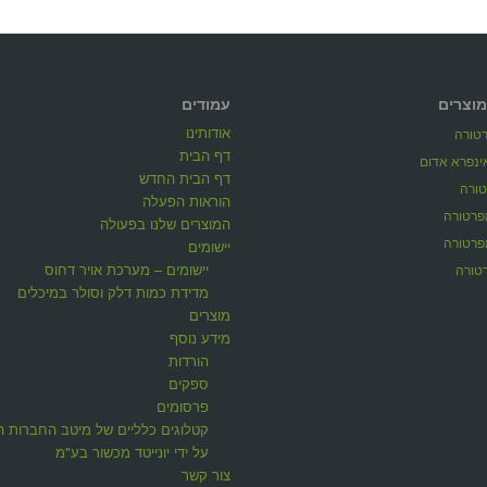
מוצרים
עמודים
אודותינו
טורה
דף הבית
ינפרא אדום
דף הבית החדש
ורה
הוראות הפעלה
פרטורה
המוצרים שלנו בפעולה
פרטורה
יישומים
יישומים – מערכת אויר דחוס
טורה
מדידת כמות דלק וסולר במיכלים
מוצרים
מידע נוסף
הורדות
ספקים
פרסומים
קטלוגים כלליים של מיטב החברות ה
על ידי יונייטד מכשור בע"מ
צור קשר