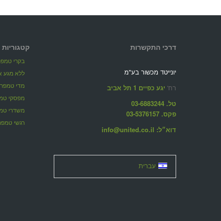
דרכי התקשרות
קטגוריות 
בקרי טמפר
יונייטד מכשור בע"מ
ללא מגע א
מדי טמפרט
רח'
יגע כפיים 1 תל אביב
מפסקי טמ
טל. 03-6883244
משדרי טמ
פקס. 03-5376157
רגשי טמפר
דוא״ל: info@united.co.il
עברית