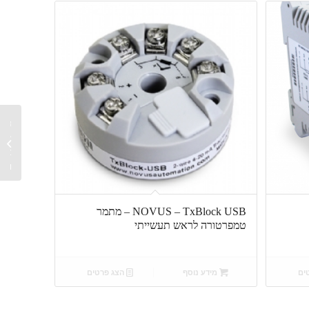
losion
of
ברמה ת
פיצוץ..
NOVUS – TxBlock USB – מתמר
טמפרטורה לראש תעשייתי
ים
מידע נוסף
הצג פרטים