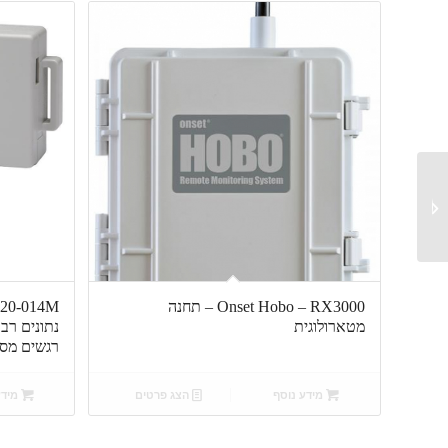
ADZ – SML – משדר
לחץ תעשייתי
Onset Hobo – RX3000 – תחנה
מטארולוגית
נתונים רב 
רגשים מסו
מידע נוסף
הצג פרטים
מידע