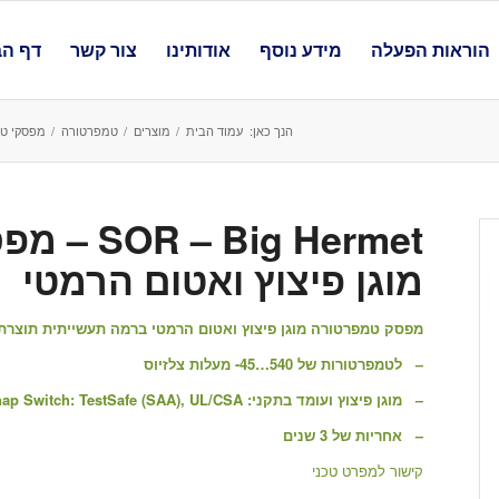
הוראות הפעלה
מידע נוסף
אודותינו
צור קשר
דף הב
הנך כאן:
עמוד הבית
/
מוצרים
/
טמפרטורה
/
מפסקי ט
ig Hermet
מוגן פיצוץ ואטום הרמטי
מפסק טמפרטורה מוגן פיצוץ ואטום הרמטי ברמה תעשייתית תוצרת SOR ארה"
– לטמפרטורות של 540…45- מעלות צלזיוס
– מוגן פיצוץ ועומד בתקני: GOST R, INMETRO, RTN, SIL; Snap Switch: TestSafe (SAA), UL/CSA
– אחריות של 3 שנים
קישור למפרט טכני