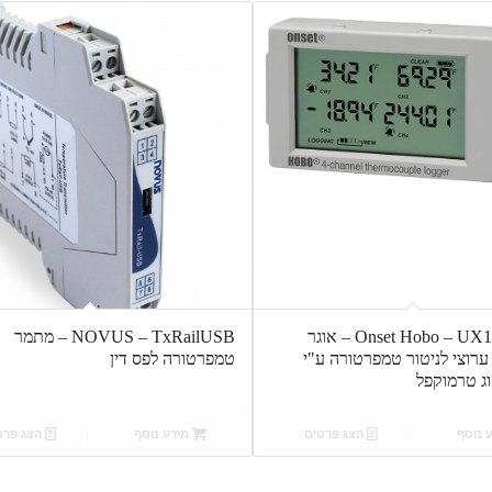
Onset Hobo – UX120-014M – אוגר
NOVUS – TxRailUSB – מתמר
ערוצי לניטור טמפרטורה ע"י
טמפרטורה לפס דין
ג טרמוקפל
 נוסף
הצג פרטים
מידע נוסף
הצג פרט