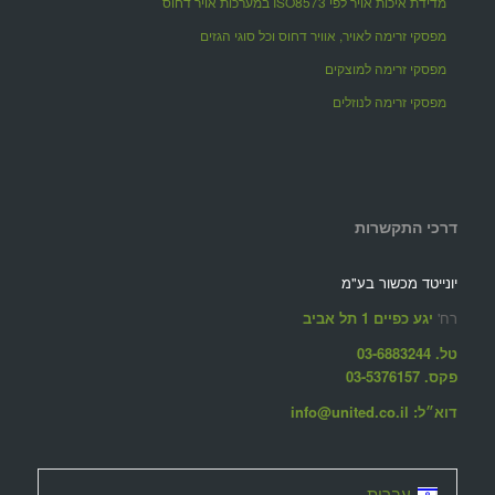
מדידת איכות אויר לפי ISO8573 במערכות אויר דחוס
מפסקי זרימה לאויר, אוויר דחוס וכל סוגי הגזים
מפסקי זרימה למוצקים
מפסקי זרימה לנוזלים
דרכי התקשרות
יונייטד מכשור בע"מ
רח'
יגע כפיים 1 תל אביב
טל. 03-6883244
פקס. 03-5376157
דוא״ל: info@united.co.il
עברית