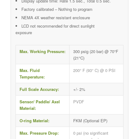
Display update time: Rate 1.5 sec., Total 0.5 sec.
Factory calibrated – Nothing to program
NEMA 4X weather resistant enclosure
LCD not recommended for direct sunlight
exposure
Max. Working Pressure:
300 psig (20 bar) @ 70°F
(21°C)
Max. Fluid
200° F (93° C) @ 0 PSI
Temperature:
Full Scale Accuracy:
+/- 2%
Sensor/ Paddle/ Axel
PVDF
Material:
O-ring Material:
FKM (Optional EP)
Max. Pressure Drop:
0 psi (no significant