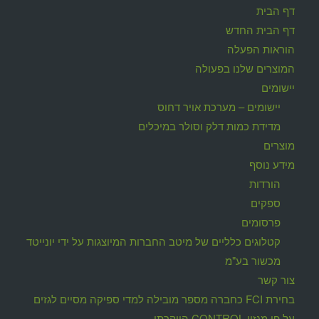
דף הבית
דף הבית החדש
הוראות הפעלה
המוצרים שלנו בפעולה
יישומים
יישומים – מערכת אויר דחוס
מדידת כמות דלק וסולר במיכלים
מוצרים
מידע נוסף
הורדות
ספקים
פרסומים
קטלוגים כלליים של מיטב החברות המיוצגות על ידי יונייטד
מכשור בע"מ
צור קשר
בחירת FCI כחברה מספר מובילה למדי ספיקה מסיים לגזים
על פי מגזין CONTROL היוקרתי