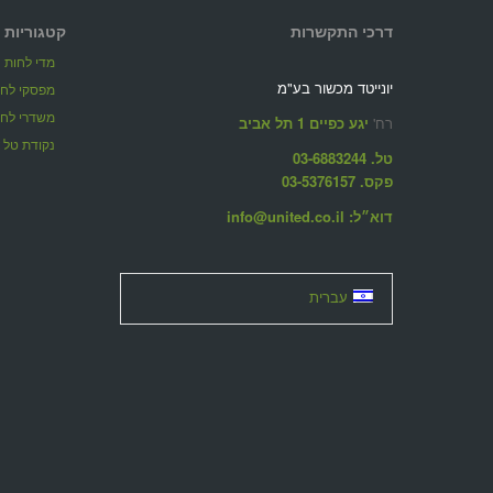
דרכי התקשרות
קטגוריות 
מדי לחות
יונייטד מכשור בע"מ
מפסקי לחו
משדרי לחו
רח'
יגע כפיים 1 תל אביב
נקודת טל dew point
טל. 03-6883244
פקס. 03-5376157
דוא״ל: info@united.co.il
עברית