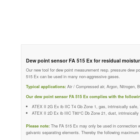
Dew point sensor FA 515 Ex for residual moistu
Our new tool for dew point measurement resp. pressure dew po
515 Ex can be used in many non-aggressive gases.
Typical applications:
Air / Compressed air, Argon, Nitrogen, B
Our dew point sensor FA 515 Ex complies with the followin
ATEX II 2G Ex ib IIC T4 Gb Zone 1, gas, intrinsically safe
ATEX II 2D Ex ib IIIC T80°C Db Zone 21, dust, intrinsicall
Please note:
The FA 515 Ex may only be used in connection wit
galvanic separating elements. Thereby the following maximum