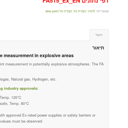
דפי נתונים FA515_Ex_EN
קטגוריות:
לחות / נקודת טל
,
נקודת טל dew point
תיאור
תיאור
re measurement in explosive areas
int measurement in potentially explosive atmospheres. The FA
iogas, Natural gas, Hydrogen, etc.
g industry approvals:
, Temp. 135°C
y safe, Temp. 80°C
h approved Ex-rated power supplies or safety barriers or
 values must be observed: