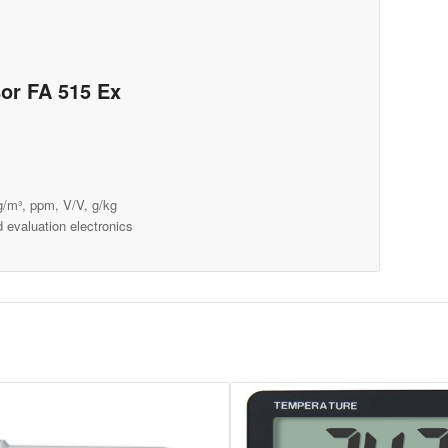
sor FA 515 Ex
g/m³, ppm, V/V, g/kg
 evaluation electronics