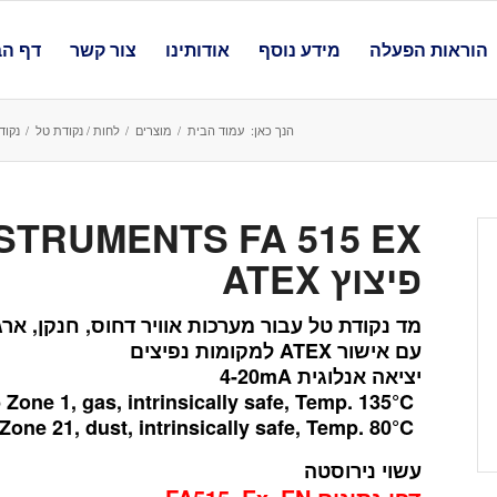
הוראות הפעלה
מידע נוסף
אודותינו
צור קשר
דף הב
הנך כאן:
עמוד הבית
/
מוצרים
/
לחות / נקודת טל
/
נקודת טל
פיצוץ ATEX
מד נקודת טל עבור מערכות אוויר דחוס, חנקן, ארגון
עם אישור ATEX למקומות נפיצים
יציאה אנלוגית 4-20mA
 Zone 1, gas, intrinsically safe, Temp. 135°C
Zone 21, dust, intrinsically safe, Temp. 80°C
עשוי נירוסטה