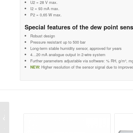
U2 = 28 V max.
I2 = 93 mA max.
P2 = 0,65 W max.
Special features of the dew point sen
Robust design
Pressure resistant up to 500 bar
Long-term stable humidity sensor, approved for years
4…20 mA analogue output in 2-wire system
Further parameters adjustable via software: % RH, g/m³, m
NEW:
Higher resolution of the sensor signal due to improved
MENTS
תצוגה, 
ויציאה 