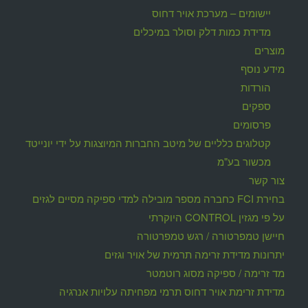
יישומים – מערכת אויר דחוס
מדידת כמות דלק וסולר במיכלים
מוצרים
מידע נוסף
הורדות
ספקים
פרסומים
קטלוגים כלליים של מיטב החברות המיוצגות על ידי יונייטד
מכשור בע"מ
צור קשר
בחירת FCI כחברה מספר מובילה למדי ספיקה מסיים לגזים
על פי מגזין CONTROL היוקרתי
חיישן טמפרטורה / רגש טמפרטורה
יתרונות מדידת זרימה תרמית של אויר וגזים
מד זרימה / ספיקה מסוג רוטמטר
מדידת זרימת אויר דחוס תרמי מפחיתה עלויות אנרגיה