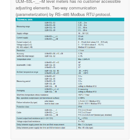
ULM–53L–__–M level meters has no customer accessible
adjusting elements. Two-way communication
(parameterization) by RS–485 Modbus RTU protocol.