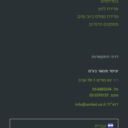
במדחסים
מדידת לחץ
מדידת מפלס ביוב ומים
מפסקים תרמיים
דרכי התקשרות
יונייטד מכשור בע"מ
רח'
יגע כפיים 1 תל אביב
טל. 03-6883244
פקס. 03-5376157
דוא״ל: info@united.co.il
עברית