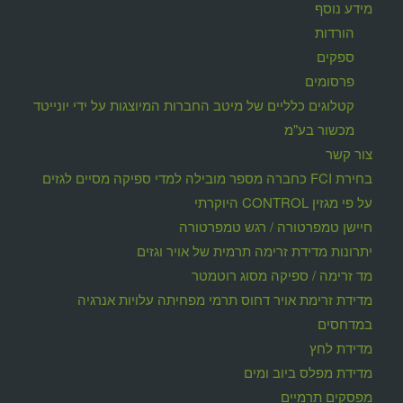
מידע נוסף
הורדות
ספקים
פרסומים
קטלוגים כלליים של מיטב החברות המיוצגות על ידי יונייטד
מכשור בע"מ
צור קשר
בחירת FCI כחברה מספר מובילה למדי ספיקה מסיים לגזים
על פי מגזין CONTROL היוקרתי
חיישן טמפרטורה / רגש טמפרטורה
יתרונות מדידת זרימה תרמית של אויר וגזים
מד זרימה / ספיקה מסוג רוטמטר
מדידת זרימת אויר דחוס תרמי מפחיתה עלויות אנרגיה
במדחסים
מדידת לחץ
מדידת מפלס ביוב ומים
מפסקים תרמיים