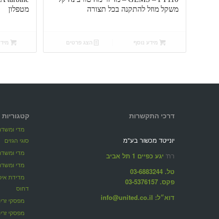
משקל מוזל להתקנה בכל תצורה
מטפלון
מידע נוסף
הצג פרטים
מידע
דרכי התקשרות
קטגוריות 
מדי ומשדרי
יונייטד מכשור בע"מ
סוגי הגזים
מדי ומשדרי
רח'
יגע כפיים 1 תל אביב
מדי ומשדרי
טל. 03-6883244
פקס. 03-5376157
דחוס
דוא״ל: info@united.co.il
מפסקי זרימ
מפסקי זרי