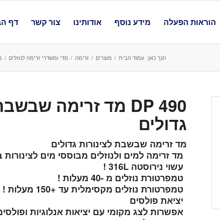
הוראות הפעלה
מידע נוסף
אודותינו
צור קשר
דף הב
הנך כאן:
עמוד הבית
/
מוצרים
/
זרימה
/
מדי ומשדרי זרימה לנוזלים
/
מ
DP 490 מד זרימה שב
גדולים
מד זרימה שבשבת לצינורות גדולים
מד זרימה למים ולנוזלים מבוססי מים לצינורות בקטרים
עשוי נירוסטה 316L !
טמפרטורת נוזלים מ -40 מעלות !
טמפרטורת נוזלים מקסימלית עד +150 מעלות !
יציאת פולסים
אפשרות לצג מקומי עם יציאות אנלוגיות ופולסים 