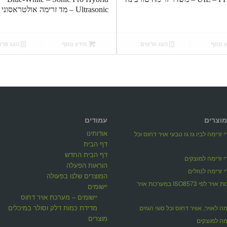
Ultrasonic – מד זרימה אולטראסוני
 נוסף
הצג פרטים
מידע נוסף
הצג פרט
מוצרים
עמודים
אודותינו
 זרימה לביו גז גז טבעי אויר דחוס וכל
דף הבית
דף הבית החדש
 זרימה למוצקים
הוראות הפעלה
 זרימה לנוזלים
המוצרים שלנו בפעולה
מדידת איכות אויר לפי ISO8573 במערכות אויר
יישומים
יישומים – מערכת אויר דחוס
מדידת כמות דלק וסולר במיכלים
ה לאויר, אוויר דחוס וכל סוגי הגזים
מוצרים
מה למוצקים