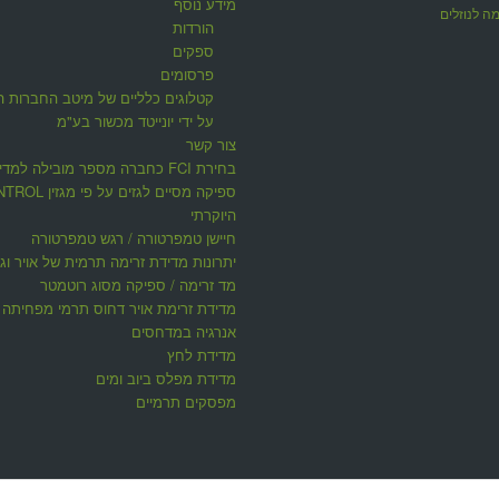
מידע נוסף
ה לנוזלים
הורדות
ספקים
פרסומים
קטלוגים כלליים של מיטב החברות ה
על ידי יונייטד מכשור בע"מ
צור קשר
בחירת FCI כחברה מספר מובילה למדי
ספיקה מסיים לגזים על פי 
היוקרתי
חיישן טמפרטורה / רגש טמפרטורה
יתרונות מדידת זרימה תרמית של אויר וגז
מד זרימה / ספיקה מסוג רוטמטר
מדידת זרימת אויר דחוס תרמי מפחיתה ע
אנרגיה במדחסים
מדידת לחץ
מדידת מפלס ביוב ומים
מפסקים תרמיים