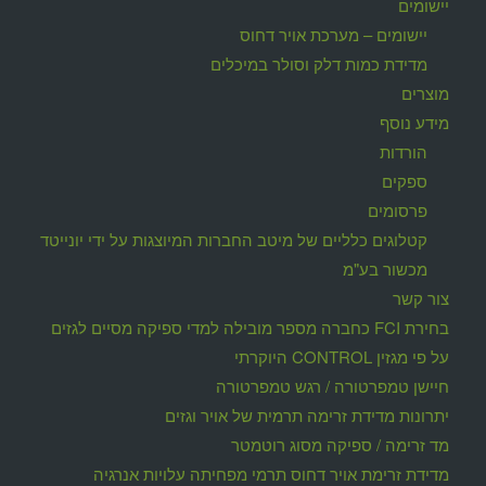
יישומים
יישומים – מערכת אויר דחוס
מדידת כמות דלק וסולר במיכלים
מוצרים
מידע נוסף
הורדות
ספקים
פרסומים
קטלוגים כלליים של מיטב החברות המיוצגות על ידי יונייטד
מכשור בע"מ
צור קשר
בחירת FCI כחברה מספר מובילה למדי ספיקה מסיים לגזים
על פי מגזין CONTROL היוקרתי
חיישן טמפרטורה / רגש טמפרטורה
יתרונות מדידת זרימה תרמית של אויר וגזים
מד זרימה / ספיקה מסוג רוטמטר
מדידת זרימת אויר דחוס תרמי מפחיתה עלויות אנרגיה