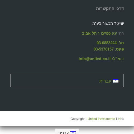
דרכי התקשרות
יונייטד מכשור בע"מ
רח'
יגע כפיים 1 תל אביב
טל. 03-6883244
פקס. 03-5376157
דוא״ל: info@united.co.il
עברית
United Instruments Ltd.
© ‫Copyright -
עברית