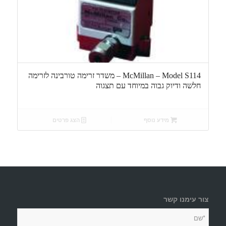
McMillan – Model S114 – משדר זרימה טורבינה לזרימה
חלשה ודיוק גבוה במיוחד עם תצגוה
מידע נוסף
הצג פרטים
צור עימנו קשר