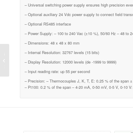
– Universal switching power supply ensures high precision eve
– Optional auxiliary 24 Vdc power supply to connect field trans
– Optional RS485 interface
– Power Supply: – 100 to 240 Vac (±10 %), 50/60 Hz – 48 to 
– Dimensions: 48 x 48 x 80 mm
– Internal Resolution: 32767 levels (15 bits)
זרימה 
– Display Resolution: 12000 levels (de -1999 to 9999)
נעים ומ
– Input reading rate: up 55 per second
– Precision: – Thermocouples J, K, T, E: 0.25 % of the span 
– Pt100: 0.2 % of the span – 4-20 mA, 0-50 mV, 0-5 V, 0-10 V: