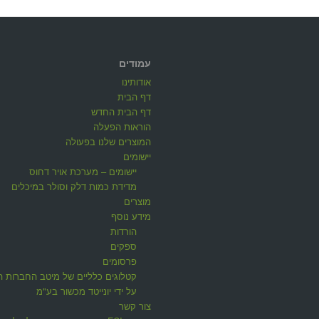
עמודים
אודותינו
דף הבית
דף הבית החדש
הוראות הפעלה
המוצרים שלנו בפעולה
יישומים
יישומים – מערכת אויר דחוס
מדידת כמות דלק וסולר במיכלים
מוצרים
מידע נוסף
הורדות
ספקים
פרסומים
קטלוגים כלליים של מיטב החברות ה
על ידי יונייטד מכשור בע"מ
צור קשר