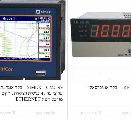
וניברסאלי
SIMEX – CMC 99 – בקר אוגר
ערוצי עד 48 כניסות ויציאות , תקש
מודבס רשת ETHERNET
 נוסף
הצג פרטים
מידע נוסף
הצג פרט