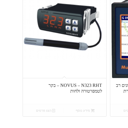
 נתונים רב
NOVUS – N323 RHT – בקר
ורת
לטמפרטורה ולחות
ים
מידע נוסף
הצג פרטים