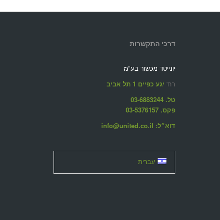
דרכי התקשרות
יונייטד מכשור בע"מ
רח'
יגע כפיים 1 תל אביב
טל. 03-6883244
פקס. 03-5376157
דוא״ל: info@united.co.il
עברית