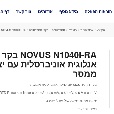
הוראות הפעלה
מידע נוסף
אודותינו
צור קשר
דף הב
הנך כאן:
עמוד הבית
/
מוצרים
/
טמפרטורה
/
בקרי טמפרטורה
/
NOVUS N1040I-RA בקר פשוט, מוזל, כניסה אנלוגית אוניברסלית עם יציאות של 4-20mA ויציאת ממסר...
N1040I-RA
ממסר
בקר תהליך פשוט עם כניסה אוניברסלית אנלוגית
 RTD Pt100 and linear 0-20 mA, 4-20 mA, 0-50 mV, 0-5 V e 0-10 V
יציאת ממסר ויציאה אנלוגית 4-20mA
פשוט לתפעול