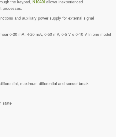
through the keypad,
N1040i
allows inexperienced
st processes.
ctions and auxiliary power supply for external signal
linear 0-20 mA, 4-20 mA, 0-50 mV, 0-5 V e 0-10 V in one model
fferential, maximum differential and sensor break
m state