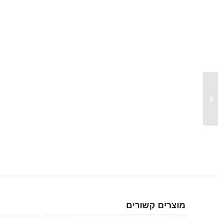
NOVUS NXPROG מיקרו
בקר לתכנות בשפת
C/C++ בקר MICRO
PLC...
מוצרים קשורים