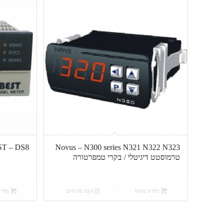
Novus – N300 series N321 N322 N323
IBEST – DS8 – בקר א
טרמוסטט דיגיטלי / בקרי טמפרטורה
מידע נוסף
הצג פרטים
מידע