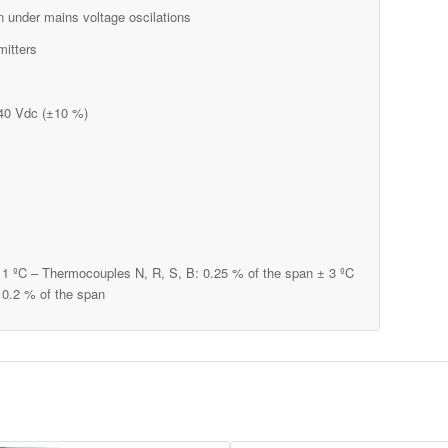
n under mains voltage oscilations
mitters
240 Vdc (±10 %)
± 1 ºC – Thermocouples N, R, S, B: 0.25 % of the span ± 3 ºC
 0.2 % of the span