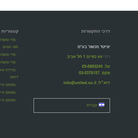
דרכי התקשרות
קטגוריות 
מדי ומשדרי
יונייטד מכשור בע"מ
סוגי הגזים
מדי ומשדרי
רח'
יגע כפיים 1 תל אביב
מדי ומשדרי
טל. 03-6883244
פקס. 03-5376157
דחוס
דוא״ל: info@united.co.il
מפסקי זרימ
מפסקי זרי
מפסקי זרימ
עברית