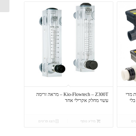
Blue- – סדרת מדי
Kio-Flowtech – Z300T – מראה זרימה
לי
עשוי מחלק אקרילי אחד
ים
מידע נוסף
הצג פרטים