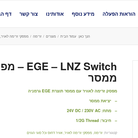
הוראות הפעלה
מידע נוסף
אודותינו
צור קשר
דף הב
הנך כאן:
עמוד הבית
/
מוצרים
/
זרימה
/
מפסקי זרימה לאויר, א
NZ Switch
ממסר
מפסק זרימה לאוויר עם ממסר תוצרת EGE גרמניה
– יציאת ממסר
– מתח: 24V DC / 230V AC
– חיבור: 1/2G Thread
קטגוריות:
זרימה
,
מפסקי זרימה לאויר, אוויר דחוס וכל סוגי הגזים