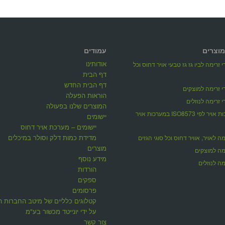
מוצרים
עמודים
אודותינו
 זרימה לביו גז גז טבעי אויר דחוס וכל
דף הבית
דף הבית החדש
 זרימה למוצקים
הוראות הפעלה
 זרימה לנוזלים
המוצרים שלנו בפעולה
מדידת איכות אויר לפי ISO8573 במערכות אויר
יישומים
יישומים – מערכת אויר דחוס
מדידת כמות דלק וסולר במיכלים
ה לאויר, אוויר דחוס וכל סוגי הגזים
מוצרים
מה למוצקים
מידע נוסף
ה לנוזלים
הורדות
ספקים
פרסומים
קטלוגים כלליים של מיטב החברות ה
על ידי יונייטד מכשור בע"מ
צור קשר