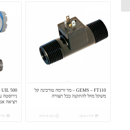
לאוויר אינליין...
GEMS – FT110 – מד זרימה טורבינה קל
00
משקל מוזל להתקנה בכל תצורה
נירוסטה ע
ויציאה אנלוגית
מידע נוסף
הצג פרטים
מידע