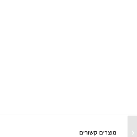
EGE – LDN Inline –
מוצרים קשורים
משדר ומפסק זרימה