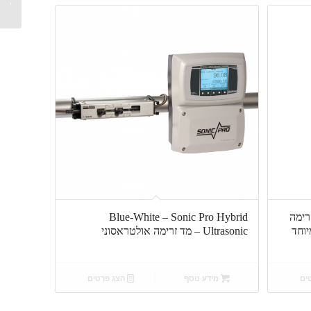
זרימה ת
 משדר זרימה
Blue-White – Sonic Pro Hybrid
יוחד
Ultrasonic – מד זרימה אולטראסוני
ים
מידע נוסף
הצג פרטים