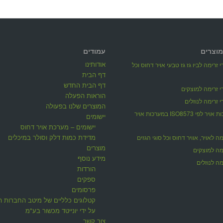
מוצרים
עמודים
אודותינו
 זרימה לביו גז גז טבעי אויר דחוס וכל
דף הבית
דף הבית החדש
 זרימה למוצקים
הוראות הפעלה
 זרימה לנוזלים
המוצרים שלנו בפעולה
מדידת איכות אויר לפי ISO8573 במערכות אויר
יישומים
יישומים – מערכת אויר דחוס
מדידת כמות דלק וסולר במיכלים
ה לאויר, אוויר דחוס וכל סוגי הגזים
מוצרים
מה למוצקים
מידע נוסף
ה לנוזלים
הורדות
ספקים
פרסומים
קטלוגים כלליים של מיטב החברות ה
על ידי יונייטד מכשור בע"מ
צור קשר