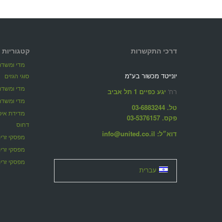
דרכי התקשרות
קטגוריות 
מדי ומשדרי
יונייטד מכשור בע"מ
סוגי הגזים
מדי ומשדרי
רח'
יגע כפיים 1 תל אביב
מדי ומשדרי
טל. 03-6883244
פקס. 03-5376157
דחוס
דוא״ל: info@united.co.il
מפסקי זרימ
מפסקי זרי
מפסקי זרימ
עברית