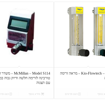
Kio-Flowtech – DK800S – מראה זרימה
McMillan – Model S114 –
טורבינה לזרימה חלשה ודיוק גבוה במ
עם תצגוה
 נוסף
הצג פרטים
מידע נוסף
הצג פרט