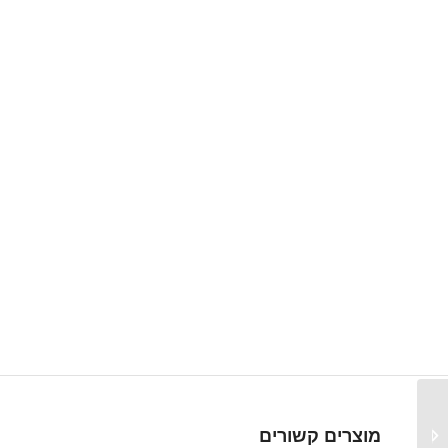
EGE – SKM Series –
סדרת מפסקי זרימה
מוצרים קשורים
תרמיים לקליטת רגשים