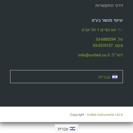
דרכי התקשרות
יונייטד מכשור בע"מ
רח'
יגע כפיים 1 תל אביב
טל. 03-6883244
פקס. 03-5376157
דוא״ל: info@united.co.il
עברית
United Instruments Ltd.
© ‫Copyright -
עברית