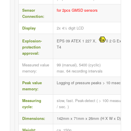
Sensor
for 2pcs GMSD sensors
Connection:
Display
2x 4½ digit LCD
Explosion-
EPS 09 ATEX 1 227 X,
II 2 G Ex ib II
protection
T4
approval:
Measured value
99 (manual), 5400 (cyclic)
memory:
max. 64 recording intervals
Peak value
Logging of pressure peaks > 10 msec.
memory:
Measuring
slow, fast. Peak-detect ( > 100 measureme
cycle:
/ sec. )
Dimensions:
142mm x 71mm x 26mm (H X W x D)
Weight:
ca. 150g