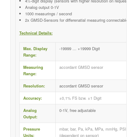
4½-digit display (sensors with higher resolution on request)
Analog output 0-1V
1000 measurings / second
2x GMSD-Sensors for differenatial measuring connectable
Technical Details:
Max. Display
-19999 … +19999 Digit
Range:
Measuring
accordant GMSD sensor
Range:
Resolution:
accordant GMSD sensor
Accuracy:
±0,1% FS bzw. ±1 Digit
Analog
0-1V, free adjustable
Output:
Pressure
mbar, bar, Pa, kPa, MPa, mmHg, PSI
Units:
(dependent on sensor)