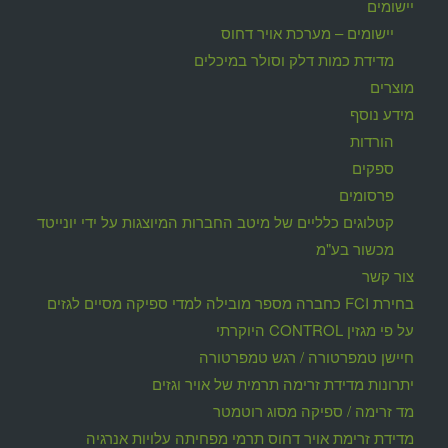
יישומים
יישומים – מערכת אויר דחוס
מדידת כמות דלק וסולר במיכלים
מוצרים
מידע נוסף
הורדות
ספקים
פרסומים
קטלוגים כלליים של מיטב החברות המיוצגות על ידי יונייטד
מכשור בע"מ
צור קשר
בחירת FCI כחברה מספר מובילה למדי ספיקה מסיים לגזים
על פי מגזין CONTROL היוקרתי
חיישן טמפרטורה / רגש טמפרטורה
יתרונות מדידת זרימה תרמית של אויר וגזים
מד זרימה / ספיקה מסוג רוטמטר
מדידת זרימת אויר דחוס תרמי מפחיתה עלויות אנרגיה