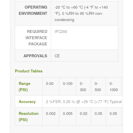
OPERATING
-20 °C to +60 °C (-4 °F to +140
ENVIRONMENT
°F), 0 %RH to 95 %RH non-
condensing
REQUIRED
IFC200
INTERFACE
PACKAGE
APPROVALS
CE
Product Tables
Range
0-30
0-100
0-
0-
0-
0-
(PSI)
300
500
1000
500
Accuracy
2 %FSR, 0.25 % @ +25 °C (+77 °F) Typical
Resolution
0.002
0.005
0.02
0.05
0.05
0.2
(PSI)