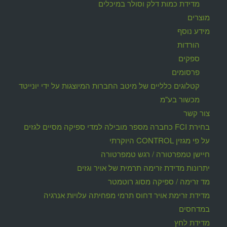
מדידת כמות דלק וסולר במיכלים
מוצרים
מידע נוסף
הורדות
ספקים
פרסומים
קטלוגים כלליים של מיטב החברות המיוצגות על ידי יונייטד
מכשור בע"מ
צור קשר
בחירת FCI כחברה מספר מובילה למדי ספיקה מסיים לגזים
על פי מגזין CONTROL היוקרתי
חיישן טמפרטורה / רגש טמפרטורה
יתרונות מדידת זרימה תרמית של אויר וגזים
מד זרימה / ספיקה מסוג רוטמטר
מדידת זרימת אויר דחוס תרמי מפחיתה עלויות אנרגיה
במדחסים
מדידת לחץ