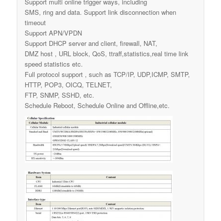
Support multi online trigger ways, including
SMS, ring and data. Support link disconnection when
timeout
Support APN/VPDN
Support DHCP server and client, firewall, NAT,
DMZ host , URL block, QoS, ttraff,statistics,real time link
speed statistics etc.
Full protocol support , such as TCP/IP, UDP,ICMP, SMTP,
HTTP, POP3, OICQ, TELNET,
FTP, SNMP, SSHD, etc.
Schedule Reboot, Schedule Online and Offline,etc.