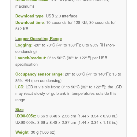
maximum)
Download type
: USB 2.0 interface
Download time
: 10 seconds for 128 KB; 30 seconds for
512 KB
Logger Operating Range
Logging:
-20° to 70°C (-4° to 158°F); 0 to 95% RH (non-
condensing)
Launch/readout:
0° to 50°C (32° to 122°F) per USB
specification
Occupancy sensor range:
20° to 60°C (-4° to 140°F); 15 to
85% RH (non-condensing)
LCD
: LCD is visible from: 0° to 50°C (32° to 122°F); the LCD
may react slowly or go blank in temperatures outside this
range
Size
UX90-005x:
3.66 x 8.48 x 2.36 cm (1.44 x 3.34 x 0.93 in.)
UX90-006x: 3.66 x 8.48 x 2.87 cm (1.44 x 3.34 x 1.13 in.)
Weight
: 30 g (1.06 oz)