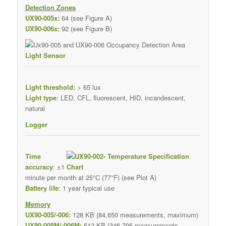
Detection Zones
UX90-005x:
64 (see Figure A)
UX90-006x:
92 (see Figure B)
Light Sensor
Light threshold:
> 65 lux
Light type
: LED, CFL, fluorescent, HID, incandescent,
natural
Logger
Time
accuracy
: ±1
minute per month at 25°C (77°F) (see Plot A)
Battery life
: 1 year typical use
Memory
UX90-005/-006:
128 KB (84,650 measurements, maximum)
UX90-005M/-006M:
512 KB (346,795 measurements,