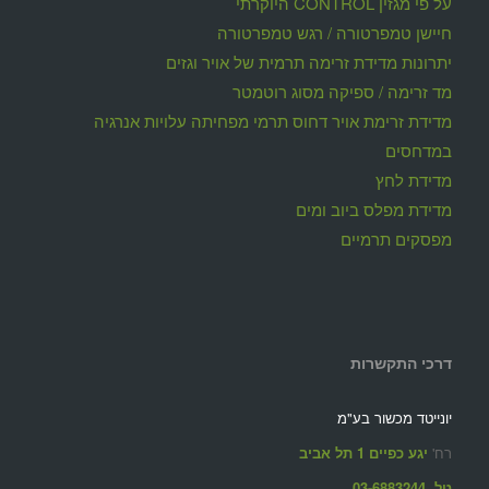
על פי מגזין CONTROL היוקרתי
חיישן טמפרטורה / רגש טמפרטורה
יתרונות מדידת זרימה תרמית של אויר וגזים
מד זרימה / ספיקה מסוג רוטמטר
מדידת זרימת אויר דחוס תרמי מפחיתה עלויות אנרגיה
במדחסים
מדידת לחץ
מדידת מפלס ביוב ומים
מפסקים תרמיים
דרכי התקשרות
יונייטד מכשור בע"מ
רח'
יגע כפיים 1 תל אביב
טל. 03-6883244