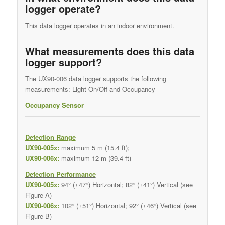
logger operate?
This data logger operates in an indoor environment.
What measurements does this data
logger support?
The UX90-006 data logger supports the following
measurements: Light On/Off and Occupancy
Occupancy Sensor
Detection Range
UX90-005x:
maximum 5 m (15.4 ft);
UX90-006x:
maximum 12 m (39.4 ft)
Detection Performance
UX90-005x:
94° (±47°) Horizontal; 82° (±41°) Vertical (see
Figure A)
UX90-006x:
102° (±51°) Horizontal; 92° (±46°) Vertical (see
Figure B)