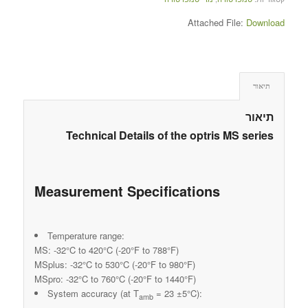
Attached File:
Download
תיאור
תיאור
Technical Details of the optris MS series
Measurement Specifications
Temperature range:
MS: -32°C to 420°C (-20°F to 788°F)
MSplus: -32°C to 530°C (-20°F to 980°F)
MSpro: -32°C to 760°C (-20°F to 1440°F)
System accuracy (at T
= 23 ±5°C):
amb