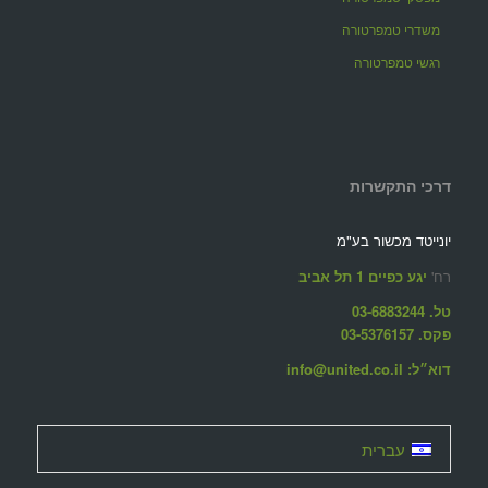
משדרי טמפרטורה
רגשי טמפרטורה
דרכי התקשרות
יונייטד מכשור בע"מ
רח'
יגע כפיים 1 תל אביב
טל. 03-6883244
פקס. 03-5376157
דוא״ל: info@united.co.il
עברית