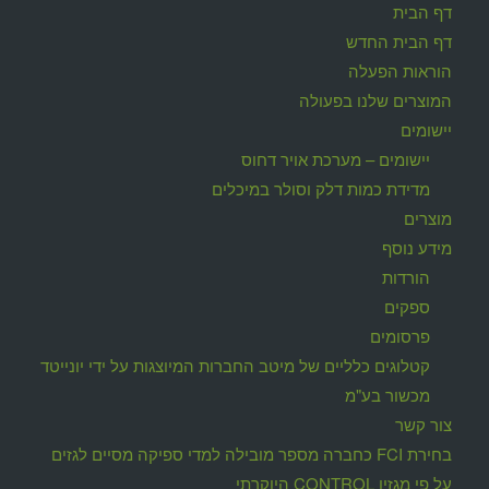
דף הבית
דף הבית החדש
הוראות הפעלה
המוצרים שלנו בפעולה
יישומים
יישומים – מערכת אויר דחוס
מדידת כמות דלק וסולר במיכלים
מוצרים
מידע נוסף
הורדות
ספקים
פרסומים
קטלוגים כלליים של מיטב החברות המיוצגות על ידי יונייטד
מכשור בע"מ
צור קשר
בחירת FCI כחברה מספר מובילה למדי ספיקה מסיים לגזים
על פי מגזין CONTROL היוקרתי