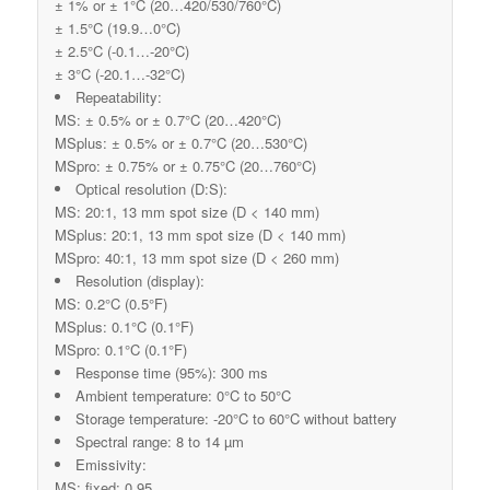
± 1% or ± 1°C (20…420/530/760°C)
± 1.5°C (19.9…0°C)
± 2.5°C (-0.1…-20°C)
± 3°C (-20.1…-32°C)
Repeatability:
MS: ± 0.5% or ± 0.7°C (20…420°C)
MSplus: ± 0.5% or ± 0.7°C (20…530°C)
MSpro: ± 0.75% or ± 0.75°C (20…760°C)
Optical resolution (D:S):
MS: 20:1, 13 mm spot size (D < 140 mm)
MSplus: 20:1, 13 mm spot size (D < 140 mm)
MSpro: 40:1, 13 mm spot size (D < 260 mm)
Resolution (display):
MS: 0.2°C (0.5°F)
MSplus: 0.1°C (0.1°F)
MSpro: 0.1°C (0.1°F)
Response time (95%): 300 ms
Ambient temperature: 0°C to 50°C
Storage temperature: -20°C to 60°C without battery
Spectral range: 8 to 14 µm
Emissivity:
MS: fixed: 0.95