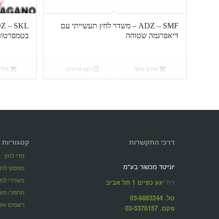
ADZ – SMF – משדר לחץ תעשייתי עם
דיאפרגמה שטוחה
בטמפרטורו
מידע נוסף
הצג פרטים
מידע
דרכי התקשרות
קטגוריות 
מדי לחץ
יונייטד מכשור בע"מ
מפסקי לחץ
משדרי לחץ
רח'
יגע כפיים 1 תל אביב
מתמר/ משד
טל. 03-6883244
רשמים ואוג
פקס. 03-5376157