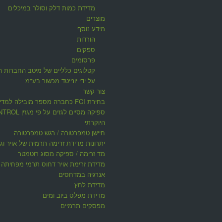
מדידת כמות דלק וסולר במיכלים
מוצרים
מידע נוסף
הורדות
ספקים
פרסומים
קטלוגים כלליים של מיטב החברות ה
על ידי יונייטד מכשור בע"מ
צור קשר
בחירת FCI כחברה מספר מובילה למדי
ספיקה מסיים לגזים על פי 
היוקרתי
חיישן טמפרטורה / רגש טמפרטורה
יתרונות מדידת זרימה תרמית של אויר וגז
מד זרימה / ספיקה מסוג רוטמטר
מדידת זרימת אויר דחוס תרמי מפחיתה ע
אנרגיה במדחסים
מדידת לחץ
מדידת מפלס ביוב ומים
מפסקים תרמיים