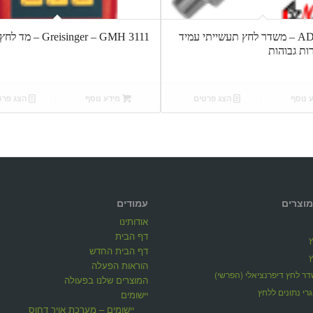
ADZ – SKL – משדר לחץ תעשייתי עמיד
Greisinger – GMH 3111 – מד לחץ נייד
ת גבוהות
 נוסף
הצג פרטים
מידע נוסף
הצג פרט
מוצרים
עמודים
אודותינו
דף הבית
דף הבית החדש
הוראות הפעלה
ר לחץ דיפרנציאלי (הפרשי)
המוצרים שלנו בפעולה
רי נתונים ללחץ
יישומים
יישומים – מערכת אויר דחוס