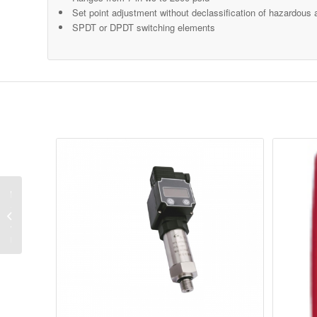
Set point adjustment without declassification of hazardous 
SPDT or DPDT switching elements
ERMET
– מפסק
תעשייתי
ואטום ה