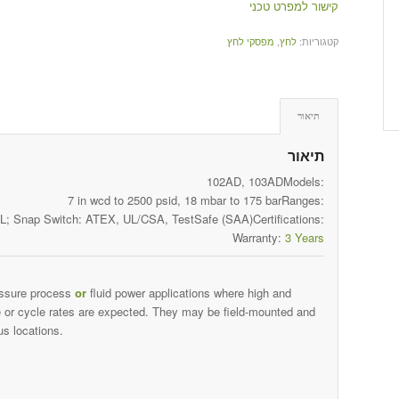
קישור למפרט טכני
קטגוריות:
לחץ
,
מפסקי לחץ
תיאור
תיאור
102AD, 103AD
Models:
7 in wcd to 2500 psid, 18 mbar to 175 bar
Ranges:
; Snap Switch: ATEX, UL/CSA, TestSafe (SAA)
Certifications:
Warranty:
3 Years
ressure process
or
fluid power applications where high and
re or cycle rates are expected. They may be field-mounted and
us locations.