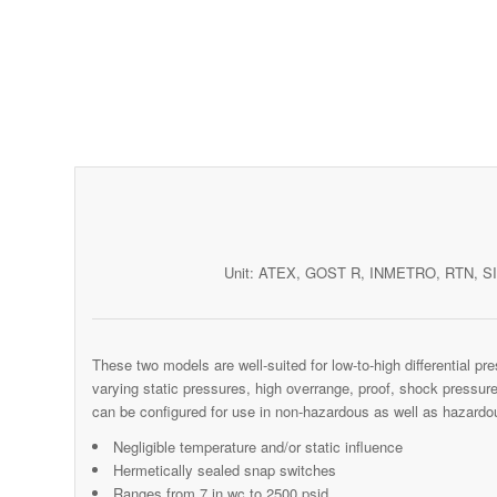
Unit: ATEX, GOST R, INMETRO, RTN, SIL
These two models are well-suited for low-to-high differential p
varying static pressures, high overrange, proof, shock pressu
can be configured for use in non-hazardous as well as hazardo
Negligible temperature and/or static influence
Hermetically sealed snap switches
Ranges from 7 in wc to 2500 psid