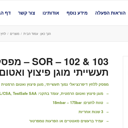
הוראות הפעלה
מידע נוסף
אודותינו
צור קשר
דף הב
הנך כאן:
עמוד הבית
/
מוצרים
/
לחץ
– 102 & 103
תעשייתי מוגן פיצוץ ואטו
מפסק ללחץ דיפרנציאלי נמוך תעשייתי, מוגן פיצוץ ואטום הרמטית תוצרת OR
– מוגן פיצוץ ואטום הרמטית, עומד בתקני: ATEX, GOST R, INMETRO, RTN, SIL; Snap Switch: ATEX, UL/CSA, TestSafe SAA
– טווח לחצים:
18mbar – 175bar
– 3 שנות אחריות
– עמיד ברעשים סאטטיים או הפרעות טמפרטור