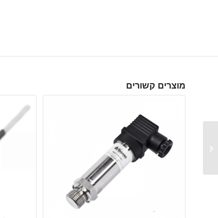
מוצרים קשורים
SOR – 815PT – משדר /
מתמר לחץ תעשייתי מוגן
פיצוץ כולל מפסק לחץ
מ...