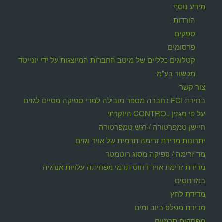
מידע נוסף
הורדות
ספקים
פרסומים
קטלוגים כלליים של מיטב החברות המיוצגות על ידי יונייטד
מכשור בע"מ
צור קשר
בחירת FCI כחברה מספר מובילה למדי ספיקה מסיים לגזים
על פי מגזין CONTROL היוקרתי
חיישן טמפרטורה / רגש טמפרטורה
יתרונות מדידת זרימה תרמית של אויר וגזים
מד זרימה / ספיקה מסוג רוטמטר
מדידת זרימת אויר דחוס תרמי מפחיתה עלויות אנרגיה
במדחסים
מדידת לחץ
מדידת מפלס ביוב ומים
מפסקים תרמיים