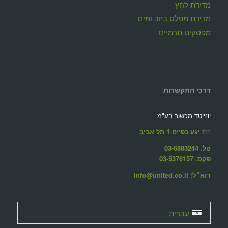
מדידת לחץ
מדידת מפלס ביוב ומים
מפסקים תרמיים
דרכי התקשרות
יונייטד מכשור בע"מ
רח'
יגע כפיים 1 תל אביב
טל. 03-6883244
פקס. 03-5376157
דוא״ל: info@united.co.il
עברית