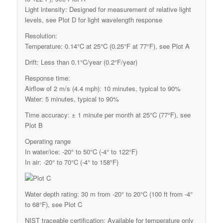
Light intensity: Designed for measurement of relative light
levels, see Plot D for light wavelength response
Resolution:
Temperature: 0.14°C at 25°C (0.25°F at 77°F), see Plot A
Drift: Less than 0.1°C/year (0.2°F/year)
Response time:
Airflow of 2 m/s (4.4 mph): 10 minutes, typical to 90%
Water: 5 minutes, typical to 90%
Time accuracy: ± 1 minute per month at 25°C (77°F), see
Plot B
Operating range
In water/ice: -20° to 50°C (-4° to 122°F)
In air: -20° to 70°C (-4° to 158°F)
Water depth rating: 30 m from -20° to 20°C (100 ft from -4°
to 68°F), see Plot C
NIST traceable certification: Available for temperature only