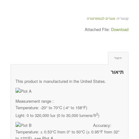
קטגוריה:
אוגרים לטמפרטורה
Attached File:
Download
תיאור
תיאור
This product is manufactured in the United States.
Measurement range :
Temperature: -20° to 70°C (-4° to 158°F)
2
Light: 0 to 320,000 lux (0 to 30,000 lumens/ft
)
Accuracy:
Temperature: ± 0.53°C from 0° to 50°C (± 0.95°F from 32°
to 122°F), see Plot A