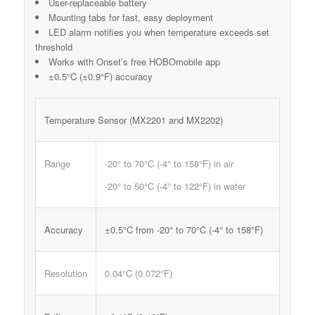
User-replaceable battery
Mounting tabs for fast, easy deployment
LED alarm notifies you when temperature exceeds set
threshold
Works with Onset’s free HOBOmobile app
±0.5°C (±0.9°F) accuracy
Temperature Sensor (MX2201 and MX2202)
Range
-20° to 70°C (-4° to 158°F) in air
-20° to 50°C (-4° to 122°F) in water
Accuracy
±0.5°C from -20° to 70°C (-4° to 158°F)
Resolution
0.04°C (0.072°F)