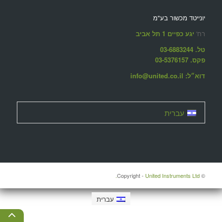
יונייטד מכשור בע"מ
רח'
יגע כפיים 1 תל אביב
טל. 03-6883244
פקס. 03-5376157
דוא״ל: info@united.co.il
עברית
United Instruments Ltd.
© ‫Copyright -
עברית