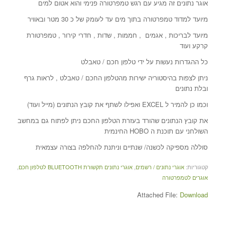
אוגר נתונים זה מגיע עם רגש טמפרטורה פנימי והוא אטום למים
מיועד למדוד טמפרטורה בתוך מים עד לעומק של כ 30 מטר ובאוויר
מיועד לבריכות , אגמים , חממות , שדות , חדרי קירור , טמפרטורת
קרקע ועוד
כל ההגדרות נעשות על ידי טלפון חכם / טאבלט
ניתן לצפות בהיסטוריה ישירות מהטלפון החכם / טאבלט , לראות גרף
ובלת נתונים
וכמו כן להמיר ל EXCEL ואפילו לשתף את קובץ הנתונים (מייל ועוד)
את קובץ הנתונים שהורד בעזרת הטלפון החכם ניתן לפתוח גם במחשב
השולחני עם תוכנת ה HOBO החינמית
סוללה מספיקה לכשנה/ שנתיים וניתנת להחלפה בצורה עצמאית
קטגוריות:
אוגרי נתונים / רשמים
,
אוגרי נתונים תקשורת BLUETOOTH לטלפון חכם
,
אוגרים לטמפרטורה
Attached File:
Download