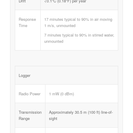
Drift
<0.1°C (0.18°F) per year
Response
17 minutes typical to 90% in air moving
Time
1 m/s, unmounted
7 minutes typical to 90% in stirred water,
unmounted
Logger
Radio Power
1 mW (0 dBm)
Transmission
Approximately 30.5 m (100 ft) line-of-
Range
sight