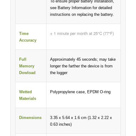
To ensure proper battery installation,
see Battery Information for detailed
instructions on replacing the battery.
± 1 minute per month at 25°C (77°F)
Time
Accuracy
Full
Approximately 45 seconds; may take
Memory
longer the farther the device is from
Dowload
the logger
Wetted
Polypropylene case, EPDM O-ring
Materials
Dimensions
3.35 x 5.64 x 1.6 cm (1.32 x 2.22 x
0.63 inches)