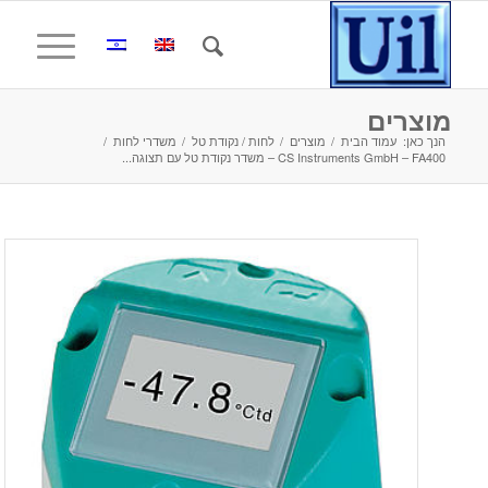
מוצרים
הנך כאן:
עמוד הבית
/
מוצרים
/
לחות / נקודת טל
/
משדרי לחות
/
CS Instruments GmbH – FA400 – משדר נקודת טל עם תצוגה...