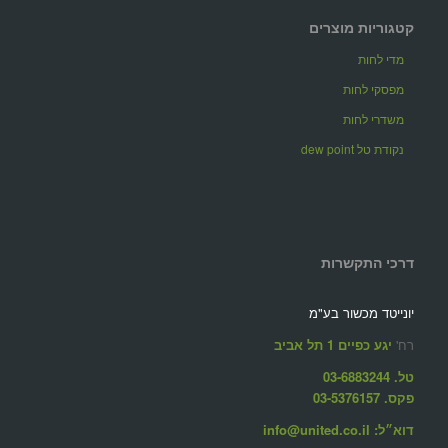
קטגוריות מוצרים
מדי לחות
מפסקי לחות
משדרי לחות
נקודת טל dew point
דרכי התקשרות
יונייטד מכשור בע"מ
רח'
יגע כפיים 1 תל אביב
טל. 03-6883244
פקס. 03-5376157
דוא״ל: info@united.co.il