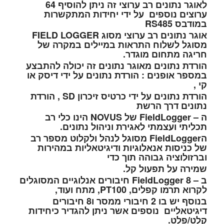
לאוגר נתונים רב ערוצי זה ניתן להוסיף 64
ערוצים נוספים על ידי יחידות המתקשרות
במודבס RS485
אוגר נתונים רב ערוצי מסוג FIELD LOGGER
מסוגל לשלוח התראות במיילים במקרה של
חריגה מתחום מוגדר.
הורדת נתונים מאוגר נתונים זה יכולה להתבצע
במספר אופנים : הורדת נתונים על ידי דיסק או
קי ,
הורדת נתונים על ידי כרטיס זיכרון SD , הורדת
נתונים דרך הרשת
ה – FieldLogger של NOVUS הינו כלי רב
תכליתי ועצמתי לאגירת וניהול נתונים.
הFieldLogger מסוגל לנהל ולקלוט מספר רב
של כניסות אנאלוגיות ודיגיטאליות במהירות
וברזולוציה גבוהה תוך כדי
שמירה על תפעול קל.
ב – FieldLogger 8 חיבורים אנלוגיים המסוגלים
לקרוא תרמו קפלים, PT100,
מתח ועוד,
בנוסף יש בו 2 חיבורי ממסר ו8 חיבורים
דיגיטאליים נוספים אשר ניתן להגדיר כיחידות
קלט/פלט.