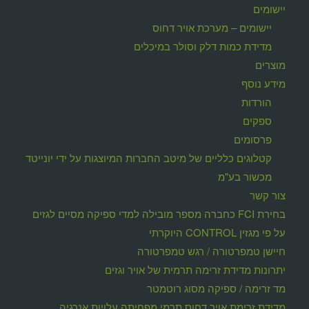
יישומים
יישומים – מערכת אויר דחוס
מדידת כמות דלק וסולר במיכלים
מוצרים
מידע נוסף
הורדות
ספקים
פרסומים
קטלוגים כלליים של מיטב החברות המיוצגות על ידי יונייטד
מכשור בע"מ
צור קשר
בחירת FCI כחברה מספר מובילה למדי ספיקה מסיים לגזים
על פי מגזין CONTROL היוקרתי
חיישן טמפרטורה / רגש טמפרטורה
יתרונות מדידת זרימה תרמית של אויר וגזים
מד זרימה / ספיקה מסוג רוטמטר
מדידת זרימת אויר דחוס תרמי מפחיתה עלויות אנרגיה