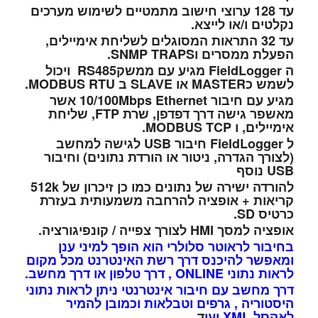
עד 128 ערוצי חישוב מתמטיים לשימוש מערכים
נקלטים ו/או לייצא.
עד 32 התראות המסוגלים לשליחת אימיילים,
הפעלת ממסרים וSNMP TRAPS.
ה FieldLogger מגיע עם ממשקRS485 ויכול
לשמש כMASTER או SLAVE ב MODBUS RTU.
מגיע עם חיבור 10/100Mbps Ethernet אשר
מאשפר גישה דרך דפדפן, שרת FTP, שליחת
אימיילים, ו MODBUS TCP.
ל FieldLogger חיבור USB לגישה למחשב
(לצורך הגדרה, ניטור או הורדת נתונים) וחיבור
USB נוסף
להורדה ישירה של נתונים כמו כן זיכרון של 512k
קריאות + אופציה להרחבה משמעותית בעזרת
כרטיס SD.
אופציה למסך HMI לצורך צפייה / קונפיגורציה.
בחיבור לראוטר סלולרי הוא הופך למיני ענן
ומאפשר להיכנס דרך רשת האינטרנט מכל מקום
לראות נתוני ONLINE , דרך טלפון או דרך מחשב.
דרך מחשב עם חיבור אינטרנטי ניתן לראות נתוני
היסטוריה , גרפים וטבלאות וכמובן להמיר
לאקסל XML ועו
ד