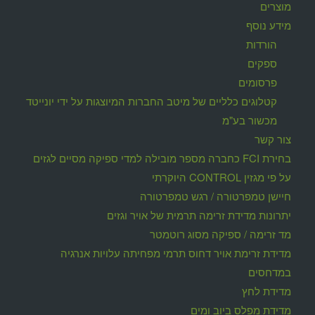
מוצרים
מידע נוסף
הורדות
ספקים
פרסומים
קטלוגים כלליים של מיטב החברות המיוצגות על ידי יונייטד
מכשור בע"מ
צור קשר
בחירת FCI כחברה מספר מובילה למדי ספיקה מסיים לגזים
על פי מגזין CONTROL היוקרתי
חיישן טמפרטורה / רגש טמפרטורה
יתרונות מדידת זרימה תרמית של אויר וגזים
מד זרימה / ספיקה מסוג רוטמטר
מדידת זרימת אויר דחוס תרמי מפחיתה עלויות אנרגיה
במדחסים
מדידת לחץ
מדידת מפלס ביוב ומים