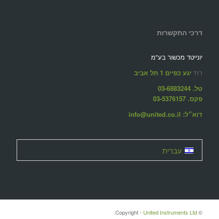
דרכי התקשרות
יונייטד מכשור בע"מ
רח'
יגע כפיים 1 תל אביב
טל. 03-6883244
פקס. 03-5376157
דוא״ל: info@united.co.il
עברית
United Instruments Ltd.
© ‫Copyright -