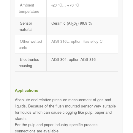
Ambient
-20 °C… +70 °C
temperature
Sensor
Ceramic (AI
0
) 99,9 %
2
3
material
Other wetted
AISI 316L, option Hastelloy C
parts
Electronics
AISI 304, option AISI 316
housing
Applications
Absolute and relative pressure measurement of gas and
liquids. Because of the flush mounted sensor very suitable
for liquids which can cause clogging like pulp, paper and
starch.
For the pulp and paper industry specific process
connections are available.