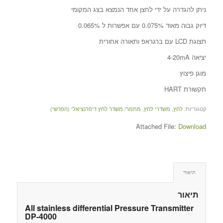
ניתן להגדרה על ידי לחצן אחד הנמצא בצג המקומי
דיוק גבוה מאוד 0.075% עם אפשרות ל 0.065%
תצוגת LCD עם ברגראפ ותאורה אחורית
יציאה 4-20mA
מוגן פיצוץ
תקשורת HART
קטגוריות:
לחץ
,
משדרי לחץ
,
מתמר/ משדר לחץ דיפרנציאלי (הפרשי)
Attached File:
Download
תיאור
תיאור
All stainless differential Pressure Transmitter
DP-4000