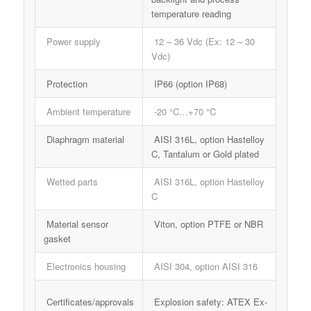
temperature reading
Power supply
12 – 36 Vdc (Ex: 12 – 30
Vdc)
Protection
IP66 (option IP68)
Ambient temperature
-20 °C…+70 °C
Diaphragm material
AISI 316L, option Hastelloy
C, Tantalum or Gold plated
Wetted parts
AISI 316L, option Hastelloy
C
Material sensor
Viton, option PTFE or NBR
gasket
Electronics housing
AISI 304, option AISI 316
Certificates/approvals
Explosion safety: ATEX Ex-