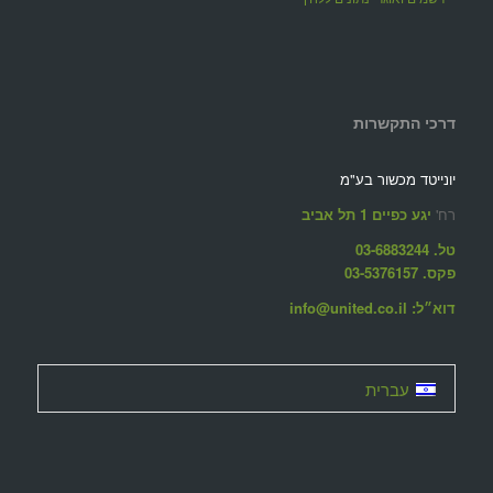
דרכי התקשרות
יונייטד מכשור בע"מ
רח'
יגע כפיים 1 תל אביב
טל. 03-6883244
פקס. 03-5376157
דוא״ל: info@united.co.il
עברית