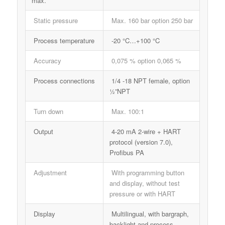
max.
Static pressure
Max. 160 bar option 250 bar
Process temperature
-20 °C…+100 °C
Accuracy
0,075 % option 0,065 %
Process connections
1/4 -18 NPT female, option
½”NPT
Turn down
Max. 100:1
Output
4-20 mA 2-wire + HART
protocol (version 7.0),
Profibus PA
Adjustment
With programming button
and display, without test
pressure or with HART
Display
Multilingual, with bargraph,
backlight and process