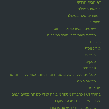
דף הבית החדש
הוראות הפעלה
המוצרים שלנו בפעולה
יישומים
יישומים – מערכת אויר דחוס
מדידת כמות דלק וסולר במיכלים
מוצרים
מידע נוסף
הורדות
ספקים
פרסומים
קטלוגים כלליים של מיטב החברות המיוצגות על ידי יונייטד
מכשור בע"מ
צור קשר
בחירת FCI כחברה מספר מובילה למדי ספיקה מסיים לגזים
על פי מגזין CONTROL היוקרתי
חיישן טמפרטורה / רגש טמפרטורה