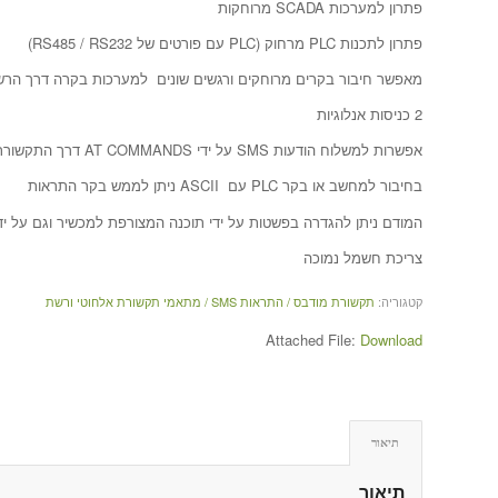
פתרון למערכות SCADA מרוחקות
פתרון לתכנות PLC מרחוק (PLC עם פורטים של RS485 / RS232)
מאפשר חיבור בקרים מרוחקים ורגשים שונים למערכות בקרה דרך הרש
2 כניסות אנלוגיות
אפשרות למשלוח הודעות SMS על ידי AT COMMANDS דרך התקשורת הטורית (RS485 / RS232)
בחיבור למחשב או בקר PLC עם ASCII ניתן לממש בקר התראות
המודם ניתן להגדרה בפשטות על ידי תוכנה המצורפת למכשיר וגם על ידי MS
צריכת חשמל נמוכה
קטגוריה:
תקשורת מודבס / התראות SMS / מתאמי תקשורת אלחוטי ורשת
Attached File:
Download
תיאור
תיאור