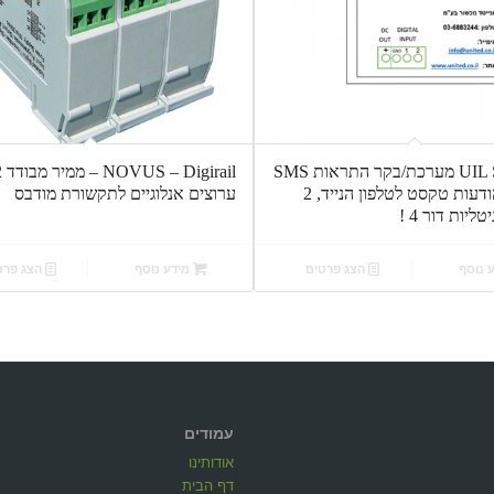
UIL SMS-031 מערכת/בקר התראות SMS
Digirail
לשליחת הודעות טקסט לטלפון הנייד, 2
ערוצים אנלוגיים לתקשורת מודבס
ליות דור 4 !
 נוסף
הצג פרטים
מידע נוסף
הצג פרט
עמודים
אודותינו
דף הבית