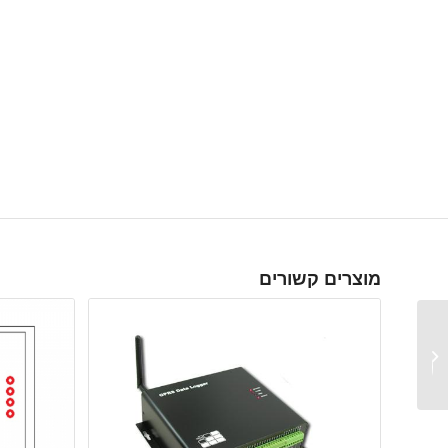
מוצרים קשורים
HOBO MX2305 אוגר
נתונים לטמפרטורה (רגש
פנימי) ,תקשורת
BLUETOOTH לסביבה
חיצונית...