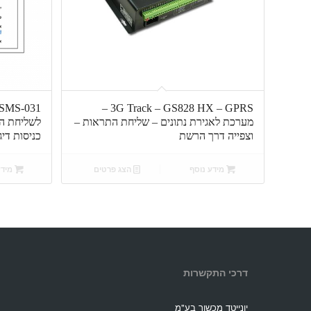
3G Track – GS828 HX – GPRS –
מערכת לאגירת נתונים – שליחת התראות –
וצפייה דרך הרשת
כניסות דיגיט
מידע נוסף
הצג פרטים
מידע
דרכי התקשרות
יונייטד מכשור בע"מ