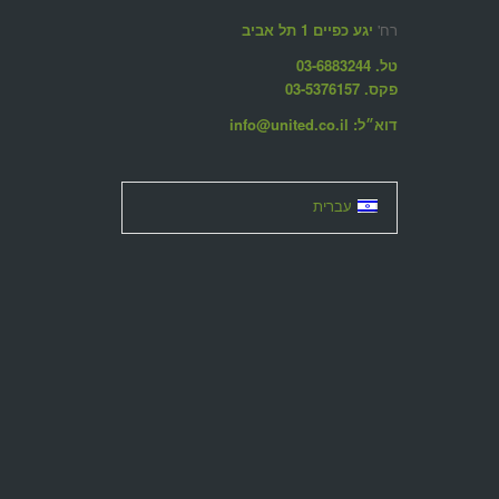
רח'
יגע כפיים 1 תל אביב
טל. 03-6883244
פקס. 03-5376157
דוא״ל: info@united.co.il
עברית