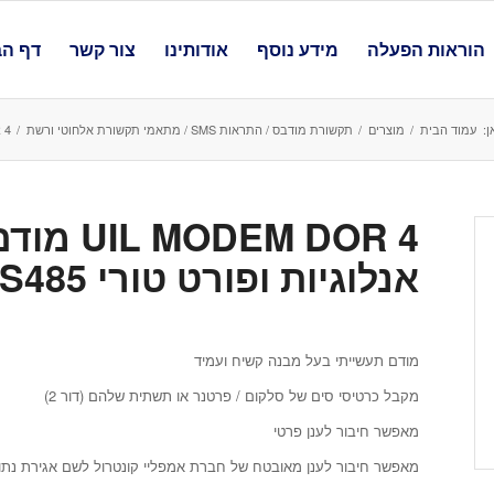
הוראות הפעלה
מידע נוסף
אודותינו
צור קשר
דף הב
ן:
עמוד הבית
/
מוצרים
/
תקשורת מודבס / התראות SMS / מתאמי תקשורת אלחוטי ורשת
/
EM DOR 4
EM DOR 4
אנלוגיות ופורט טורי RS485 ו RS232 דור 4
מודם תעשייתי בעל מבנה קשיח ועמיד
מקבל כרטיסי סים של סלקום / פרטנר או תשתית שלהם (דור 2)
מאפשר חיבור לענן פרטי
מאפשר חיבור לענן מאובטח של חברת אמפליי קונטרול לשם אגירת נתוני