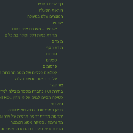
דף הבית החדש
הוראות הפעלה
המוצרים שלנו בפעולה
יישומים
יישומים – מערכת אויר דחוס
מדידת כמות דלק וסולר במיכלים
מוצרים
מידע נוסף
הורדות
ספקים
פרסומים
קטלוגים כלליים של מיטב החברות ה
על ידי יונייטד מכשור בע"מ
צור קשר
בחירת FCI כחברה מספר מובילה למדי
ספיקה מסיים לגזים על פי 
היוקרתי
חיישן טמפרטורה / רגש טמפרטורה
יתרונות מדידת זרימה תרמית של אויר וגז
מד זרימה / ספיקה מסוג רוטמטר
מדידת זרימת אויר דחוס תרמי מפחיתה ע