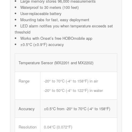
Large memory stores 96,000 measurements
Waterproof to 30 meters (100 feet)
User-replaceable battery
Mounting tabs for fast, easy deployment
LED alarm notifies you when temperature exceeds set
threshold
Works with Onset’s free HOBOmobile app
±0.5°C (±0.9°F) accuracy
Temperature Sensor (MX2201 and MX2202)
Range
-20° to 70°C (-4° to 158°F) in air
-20° to 50°C (-4° to 122°F) in water
Accuracy
±0.5°C from -20° to 70°C (-4° to 158°F)
Resolution
0.04°C (0.072°F)