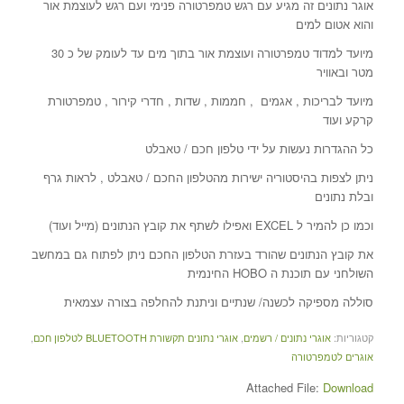
אוגר נתונים זה מגיע עם רגש טמפרטורה פנימי ועם רגש לעוצמת אור
והוא אטום למים
מיועד למדוד טמפרטורה ועוצמת אור בתוך מים עד לעומק של כ 30
מטר ובאוויר
מיועד לבריכות , אגמים , חממות , שדות , חדרי קירור , טמפרטורת
קרקע ועוד
כל ההגדרות נעשות על ידי טלפון חכם / טאבלט
ניתן לצפות בהיסטוריה ישירות מהטלפון החכם / טאבלט , לראות גרף
ובלת נתונים
וכמו כן להמיר ל EXCEL ואפילו לשתף את קובץ הנתונים (מייל ועוד)
את קובץ הנתונים שהורד בעזרת הטלפון החכם ניתן לפתוח גם במחשב
השולחני עם תוכנת ה HOBO החינמית
סוללה מספיקה לכשנה/ שנתיים וניתנת להחלפה בצורה עצמאית
קטגוריות:
אוגרי נתונים / רשמים
,
אוגרי נתונים תקשורת BLUETOOTH לטלפון חכם
,
אוגרים לטמפרטורה
Attached File:
Download